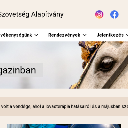
Szövetség Alapítvány
vékenységünk
Rendezvények
Jelentkezés
agazinban
 volt a vendége, ahol a lovasterápia hatásairól és a májusban sz