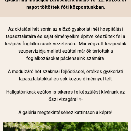
napot töltöttek fóti központunkban.
Az oktatási hét során az előző gyakorlati hét hospitálási
tapasztalataira és saját élményeikre építve készültek fel a
terápiás foglalkozások vezetésére. Már végzett terapeuták
szupervíziója mellett ezúttal már ők tartották a
foglalkozásokat pácienseink számára.
A modulzáró hét szakmai fejlődéssel, értékes gyakorlati
tapasztalatokkal és sok közös élménnyel telt.
Hallgatóinknak ezúton is sikeres felkészülést kívánunk az
őszi vizsgára! ✨
A galéria megtekintéséhez kattintson a képre!