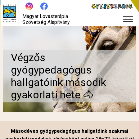
Magyar Lovasterápia
Szövetség Alapítvány
Végzős
gyógypedagógus
hallgatóink második
gyakorlati hete 🐴
Másodéves gyógypedagógus hallgatóink szakmai
gyakorlati moduljuk zárásaként május 18–22. között öt