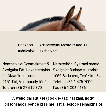
Hasznos
Adatvédelmi
Archívum
Adó 1%
tudnivalók
szabályzat
Nemzetközi Gyermekmentő
Nemzetközi Gyermekmentő
Szolgálat Fóti Lovasterápiás
Szolgálat Budapesti Irodája
és Oktatóközpontja
1066 Budapest, Teréz krt. 24.
2151 Fót, Vörösmarty tér 2.
Telefon:+36 1 475 7000
Telefon:+36 27 539 370
Fax:+36 1 302 4136
Telefon:+36 27 539 375
A weboldal sütiket (cookie-kat) használ, hogy
Telefon:+36 27 537 850
biztonságos böngészés mellett a legjobb felhasználói
Fax:+36 27 539 376