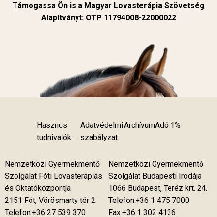
Támogassa Ön is a Magyar Lovasterápia Szövetség
Alapítványt: OTP 11794008-22000022
Hasznos
Adatvédelmi
Archívum
Adó 1%
tudnivalók
szabályzat
Nemzetközi Gyermekmentő
Nemzetközi Gyermekmentő
Szolgálat Fóti Lovasterápiás
Szolgálat Budapesti Irodája
és Oktatóközpontja
1066 Budapest, Teréz krt. 24.
2151 Fót, Vörösmarty tér 2.
Telefon:+36 1 475 7000
Telefon:+36 27 539 370
Fax:+36 1 302 4136