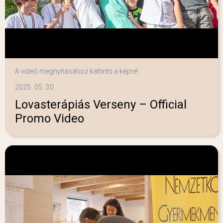
A videó megnyitásához kattints a képre!
2025. 05. 30.
Lovasterápiás Verseny – Official
Promo Video