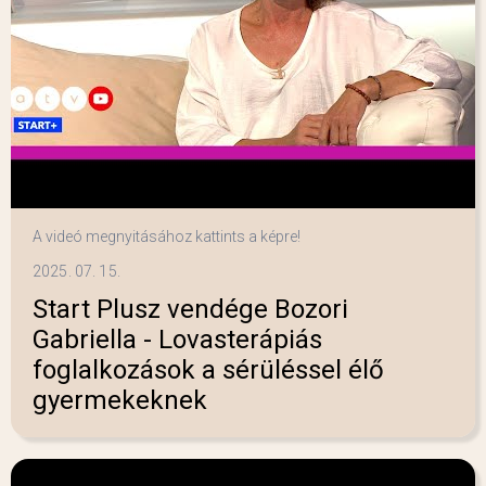
A videó megnyitásához kattints a képre!
2025. 07. 15.
Start Plusz vendége Bozori
Gabriella - Lovasterápiás
foglalkozások a sérüléssel élő
gyermekeknek