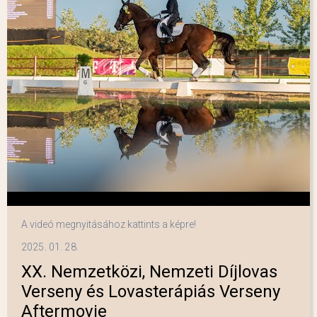
A videó megnyitásához kattints a képre!
2025. 01. 28.
XX. Nemzetközi, Nemzeti Díjlovas
Verseny és Lovasterápiás Verseny
Aftermovie