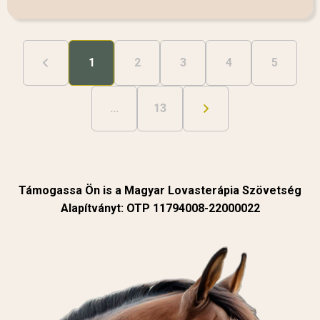
1
2
3
4
5
...
13
Támogassa Ön is a Magyar Lovasterápia Szövetség
Alapítványt: OTP 11794008-22000022