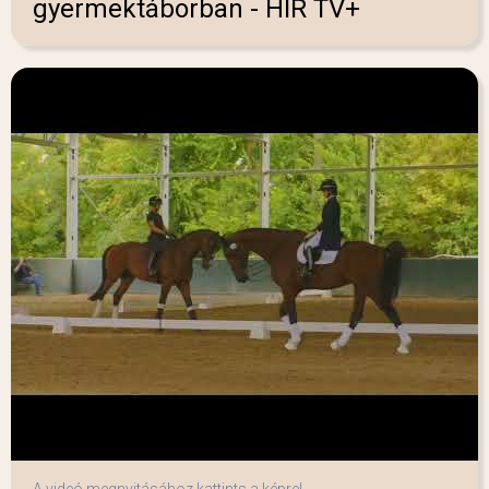
gyermektáborban - HÍR TV+
A videó megnyitásához kattints a képre!