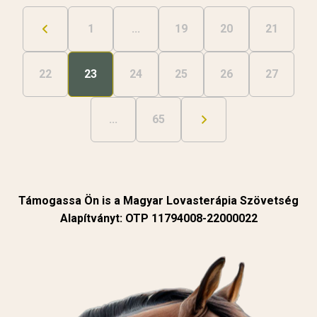
1
...
19
20
21
22
23
24
25
26
27
...
65
Támogassa Ön is a Magyar Lovasterápia Szövetség
Alapítványt: OTP 11794008-22000022