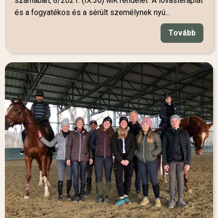
számában, 8/2021. (IX.30) MK rendelet "A lovasterápiát
és a fogyatékos és a sérült személynek nyú...
Tovább