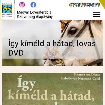
Magyar Lovasterápia
Szövetség Alapítvány
Így kíméld a hátad, lovas
DVD