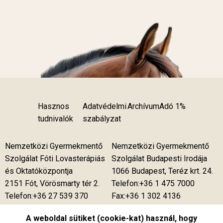
Hasznos
Adatvédelmi
Archívum
Adó 1%
tudnivalók
szabályzat
Nemzetközi Gyermekmentő
Nemzetközi Gyermekmentő
Szolgálat Fóti Lovasterápiás
Szolgálat Budapesti Irodája
és Oktatóközpontja
1066 Budapest, Teréz krt. 24.
2151 Fót, Vörösmarty tér 2.
Telefon:+36 1 475 7000
Telefon:+36 27 539 370
Fax:+36 1 302 4136
Telefon:+36 27 539 375
A weboldal sütiket (cookie-kat) használ, hogy
Telefon:+36 27 537 850