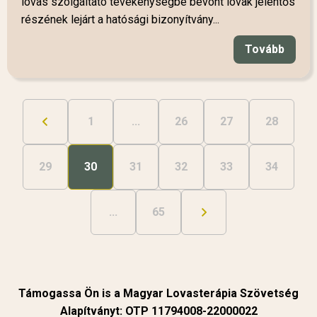
lovas szolgáltató tevékenységbe bevont lovak jelentős
részének lejárt a hatósági bizonyítvány...
Tovább
1
...
26
27
28
29
30
31
32
33
34
...
65
Támogassa Ön is a Magyar Lovasterápia Szövetség
Alapítványt: OTP 11794008-22000022