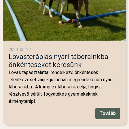
2020. 05. 27.
Lovasterápiás nyári táborainkba
önkénteseket keresünk
Lovas tapasztalattal rendelkező önkéntesek
jelentkezését várjuk júliusban megrendezendő nyári
táborainkba. A komplex táboraink célja, hogy a
résztvevő sérült, fogyatékos gyermekeknek
élményterápi...
Tovább