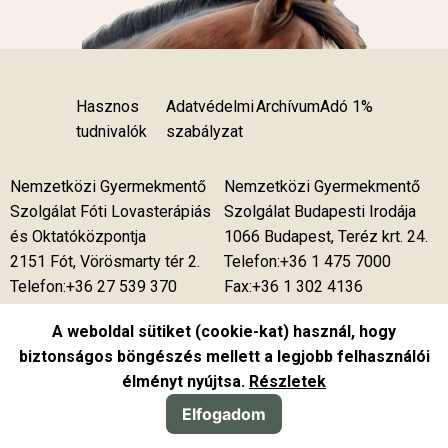
Hasznos
Adatvédelmi
Archívum
Adó 1%
tudnivalók
szabályzat
Nemzetközi Gyermekmentő
Nemzetközi Gyermekmentő
Szolgálat Fóti Lovasterápiás
Szolgálat Budapesti Irodája
és Oktatóközpontja
1066 Budapest, Teréz krt. 24.
2151 Fót, Vörösmarty tér 2.
Telefon:+36 1 475 7000
Telefon:+36 27 539 370
Fax:+36 1 302 4136
Telefon:+36 27 539 375
A weboldal sütiket (cookie-kat) használ, hogy
Telefon:+36 27 537 850
biztonságos böngészés mellett a legjobb felhasználói
Fax:+36 27 539 376
élményt nyújtsa.
Részletek
Elfogadom
Portál rendszer:
ponte.hu