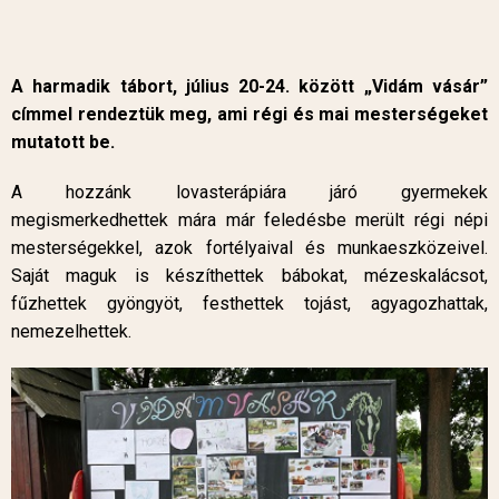
A harmadik tábort, július 20-24. között „Vidám vásár”
címmel rendeztük meg, ami régi és mai mesterségeket
mutatott be.
A hozzánk lovasterápiára járó gyermekek
megismerkedhettek mára már feledésbe merült régi népi
mesterségekkel, azok fortélyaival és munkaeszközeivel.
Saját maguk is készíthettek bábokat, mézeskalácsot,
fűzhettek gyöngyöt, festhettek tojást, agyagozhattak,
nemezelhettek.