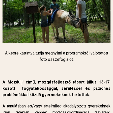
A képre kattintva tudja megnyitni a programokról válogatott
fotó összefoglalót.
A Mozdulj! című, mozgásfejlesztő tábort július 13-17.
között fogyatékossággal, sérüléssel és pszichés
problémákkal küzdő gyermekeknek tartottuk.
A tanulásban és/vagy értelmileg akadályozott gyerekeknek
igen gyakran vannak mozgáskoordinációs zavaraik,