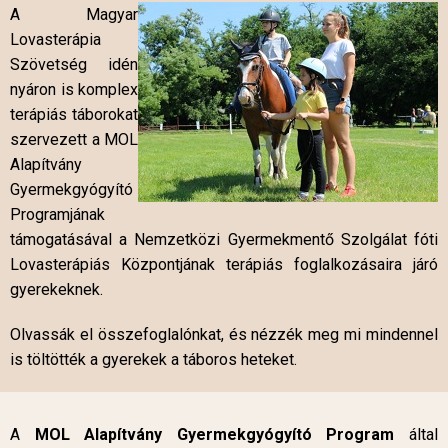
A Magyar
Lovasterápia
Szövetség idén
nyáron is komplex
terápiás táborokat
szervezett a MOL
Alapítvány
Gyermekgyógyító
Programjának
támogatásával a Nemzetközi Gyermekmentő Szolgálat fóti
Lovasterápiás Központjának terápiás foglalkozásaira járó
gyerekeknek.
Olvassák el összefoglalónkat, és nézzék meg mi mindennel
is töltötték a gyerekek a táboros heteket.
A
MOL Alapítvány Gyermekgyógyító Program
által