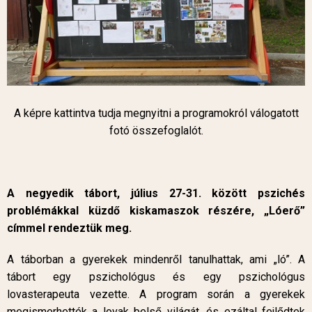
A képre kattintva tudja megnyitni a programokról válogatott
fotó összefoglalót.
A negyedik tábort, július 27-31. között pszichés
problémákkal küzdő kiskamaszok részére, „Lóerő”
címmel rendeztük meg.
A táborban a gyerekek mindenről tanulhattak, ami „ló”. A
tábort egy pszichológus és egy pszichológus
lovasterapeuta vezette. A program során a gyerekek
megismerhették a lovak belső világát, és ezáltal fejlődtek