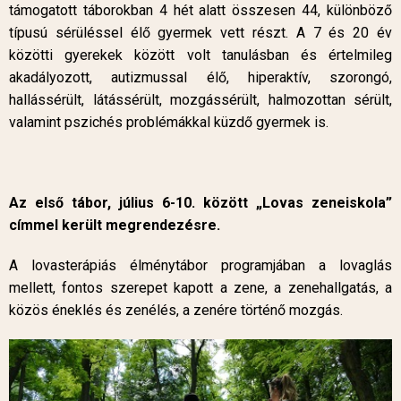
támogatott táborokban 4 hét alatt összesen 44, különböző
típusú sérüléssel élő gyermek vett részt. A 7 és 20 év
közötti gyerekek között volt tanulásban és értelmileg
akadályozott, autizmussal élő, hiperaktív, szorongó,
hallássérült, látássérült, mozgássérült, halmozottan sérült,
valamint pszichés problémákkal küzdő gyermek is.
Az első tábor, július 6-10. között „Lovas zeneiskola”
címmel került megrendezésre.
A lovasterápiás élménytábor programjában a lovaglás
mellett, fontos szerepet kapott a zene, a zenehallgatás, a
közös éneklés és zenélés, a zenére történő mozgás.