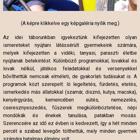
(A képre klikkelve egy képgaléria nyílik meg.)
Az idei táborunkban igyekeztünk kifejezetten olyan
ismereteket nyújtani látássérült gyermekeink számára,
melyek kifejezetten a vidéki, tanyasi, paraszti életbe
nyújtanak betekintést. Különböző programokkal, lovakkal és
lovak nélkül, játékos feladatokkal és versenyekkel
bővíthettük nemcsak elméleti, de gyakorlati tudásukat is. A
programok közt szerepelt: ló legeltetés, fürdetés, etetés,
ismerkedés más állatokkal (szamár, disznó, kutya, macska),
kenyérgyúrás, kemencében sütés, nemezelés,
cseresznyeszedés, fűszerek megkülönböztetése, népi
mondókák és énekek tanulása, patakban mosás.
Szerencsére az idő ez évben is kedvezett, így a hét minden
percét a szabad levegőn tölthettük, mely minden gyermek
számára hatalmas élmény volt.