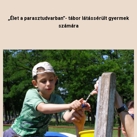
„Élet a parasztudvarban”- tábor látássérült gyermek
számára