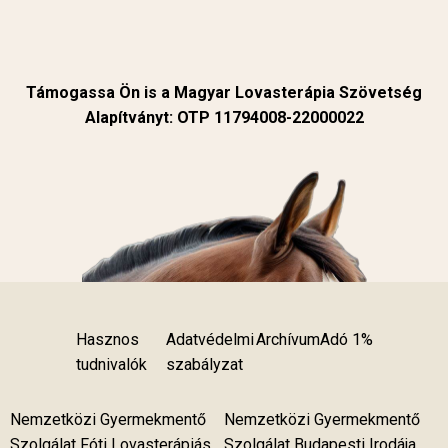
Támogassa Ön is a Magyar Lovasterápia Szövetség
Alapítványt: OTP 11794008-22000022
Hasznos
Adatvédelmi
Archívum
Adó 1%
tudnivalók
szabályzat
Nemzetközi Gyermekmentő
Nemzetközi Gyermekmentő
Szolgálat Fóti Lovasterápiás
Szolgálat Budapesti Irodája