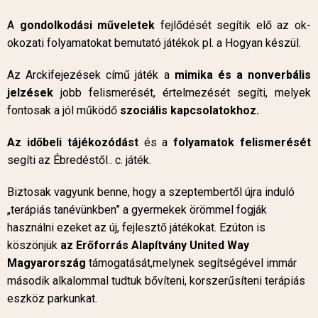
A
gondolkodási műveletek
fejlődését segítik elő az ok-
okozati folyamatokat bemutató játékok pl. a Hogyan készül.
Az Arckifejezések című játék a
mimika és a nonverbális
jelzések
jobb felismerését, értelmezését segíti, melyek
fontosak a jól működő
szociális kapcsolatokhoz.
Az időbeli tájékozódást
és a
folyamatok felismerését
segíti az Ébredéstől.. c. játék.
Biztosak vagyunk benne, hogy a szeptembertől újra induló
„terápiás tanévünkben” a gyermekek örömmel fogják
használni ezeket az új, fejlesztő játékokat. Ezúton is
köszönjük
az Erőforrás Alapítvány United Way
Magyarország
támogatását,melynek segítségével immár
második alkalommal tudtuk bővíteni, korszerűsíteni terápiás
eszköz parkunkat.