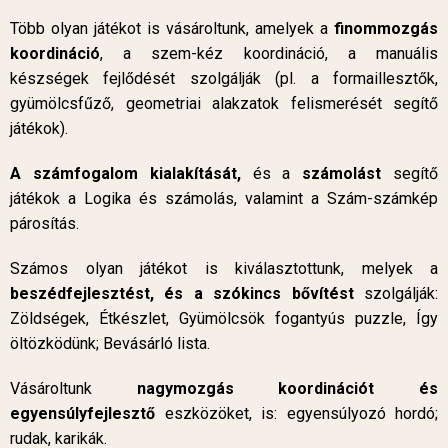
Több olyan játékot is vásároltunk, amelyek a
finommozgás
koordináció
, a szem-kéz koordináció, a manuális
készségek fejlődését szolgálják (pl. a formaillesztők,
gyümölcsfűző, geometriai alakzatok felismerését segítő
játékok).
A számfogalom kialakítását,
és a
számolást
segítő
játékok a Logika és számolás, valamint a Szám-számkép
párosítás.
Számos olyan játékot is kiválasztottunk, melyek a
beszédfejlesztést, és a szókincs bővítést
szolgálják:
Zöldségek, Étkészlet, Gyümölcsök fogantyús puzzle, Így
öltözködünk; Bevásárló lista.
Vásároltunk
nagymozgás koordinációt és
egyensúlyfejlesztő
eszközöket, is: egyensúlyozó hordó;
rudak, karikák.