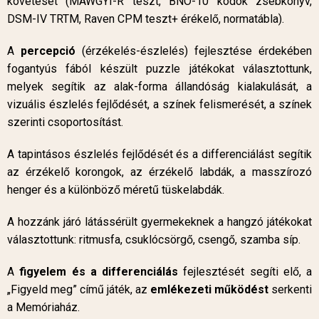
követését (MAWGYI-R teszt, BNO-10 kódok zsebkönyv,
DSM-IV TRTM, Raven CPM teszt+ érékelő, normatábla).
A
percepció
(érzékelés-észlelés) fejlesztése érdekében
fogantyús fából készült puzzle játékokat választottunk,
melyek segítik az alak-forma állandóság kialakulását, a
vizuális észlelés fejlődését, a színek felismerését, a színek
szerinti csoportosítást.
A tapintásos észlelés fejlődését és a differenciálást segítik
az érzékelő korongok, az érzékelő labdák, a masszírozó
henger és a különböző méretű tüskelabdák.
A hozzánk járó látássérült gyermekeknek a hangzó játékokat
választottunk: ritmusfa, csuklócsörgő, csengő, szamba síp.
A
figyelem és a differenciálás
fejlesztését segíti elő, a
„Figyeld meg” című játék, az
emlékezeti működést
serkenti
a Memóriaház.