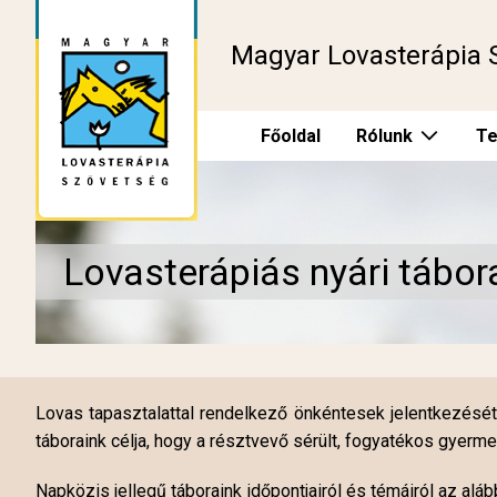
Magyar Lovasterápia 
Főoldal
Rólunk
Te
Lovasterápiás nyári tábo
Lovas tapasztalattal rendelkező önkéntesek jelentkezését
táboraink célja, hogy a résztvevő sérült, fogyatékos gyer
Napközis jellegű táboraink időpontjairól és témáiról az aláb