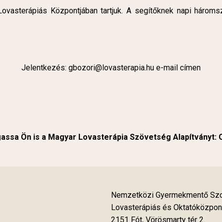
vasterápiás Központjában tartjuk. A segítőknek napi háromszor
Jelentkezés:
gbozori@lovasterapia.hu
e-mail címen
ssa Ön is a Magyar Lovasterápia Szövetség Alapítványt:
Nemzetközi Gyermekmentő Szol
Lovasterápiás és Oktatóközpon
2151 Fót, Vörösmarty tér 2.