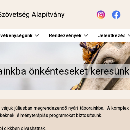
Szövetség Alapítvány
vékenységünk
Rendezvények
Jelentkezés
rainkba önkénteseket keresünk
 várjuk júliusban megrendezendő nyári táborainkba. A komplex
mekeknek élményterápiás programokat biztosítsunk.
bi cikkben olvashatnak.