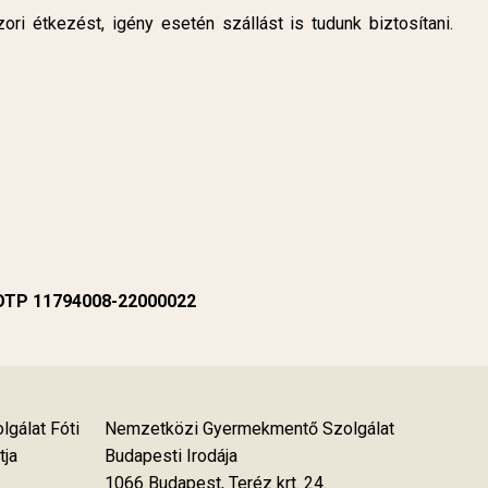
i étkezést, igény esetén szállást is tudunk biztosítani.
 OTP 11794008-22000022
gálat Fóti
Nemzetközi Gyermekmentő Szolgálat
tja
Budapesti Irodája
1066 Budapest, Teréz krt. 24.