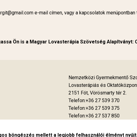
argit@gmail.com
e-mail címen, vagy a
kapcsolatok
menüpontban t
ssa Ön is a Magyar Lovasterápia Szövetség Alapítványt:
Nemzetközi Gyermekmentő Szol
Lovasterápiás és Oktatóközpon
2151 Fót, Vörösmarty tér 2.
Telefon:+36 27 539 370
Telefon:+36 27 539 375
Telefon:+36 27 537 850
Fax:+36 27 539 376
gos böngészés mellett a legjobb felhasználói élményt nyúj