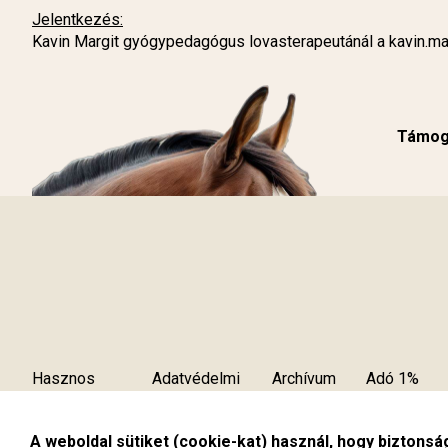
Jelentkezés:
Kavin Margit gyógypedagógus lovasterapeutánál a
kavin.m
Támoga
Hasznos
Adatvédelmi
Archívum
Adó 1%
tudnivalók
szabályzat
A weboldal sütiket (cookie-kat) használ, hogy biztonsá