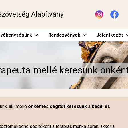
Szövetség Alapítvány
vékenységünk
Rendezvények
Jelentkezés
apeuta mellé keresünk önként
unk, aki mellé
önkéntes segítőt keresünk a keddi és
.
közreműködne segítőként a terápiás munka során, akkor a