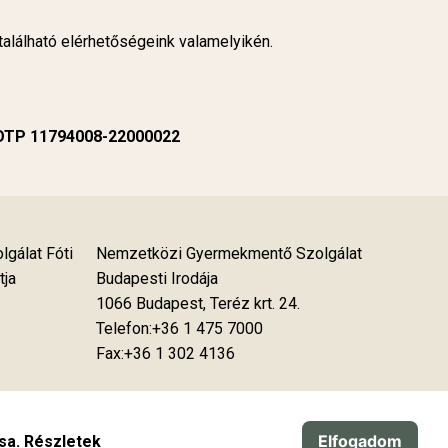
alálható elérhetőségeink valamelyikén.
 OTP 11794008-22000022
gálat Fóti
Nemzetközi Gyermekmentő Szolgálat
tja
Budapesti Irodája
1066 Budapest, Teréz krt. 24.
Telefon:+36 1 475 7000
Fax:+36 1 302 4136
Elfogadom
tsa.
Részletek