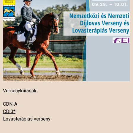
Versenykiírások:
CDN-A
CDI3*
Lovasterápiás verseny