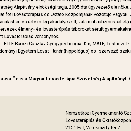
tség Alapítvány elnökségi tagja, 2005 óta ügyvezető alelnöke
t fóti Lovasterápiás és Oktató Központjának vezetője vagyok
anulásban és értelmileg akadályozott, valamint autizmussal élő
zervezek élmény- és lovasterápiás táborokat sérült gyermekekn
nt Lovasterápiás versenynek.
ént: ELTE Bárczi Gusztáv Gyógypedagógiai Kar; MATE; Testnevelé
tudományi Egyetem Lovas- tanár (hippológus) és- szervező szak
ssa Ön is a Magyar Lovasterápia Szövetség Alapítványt:
Nemzetközi Gyermekmentő Szol
Lovasterápiás és Oktatóközpon
2151 Fót, Vörösmarty tér 2.