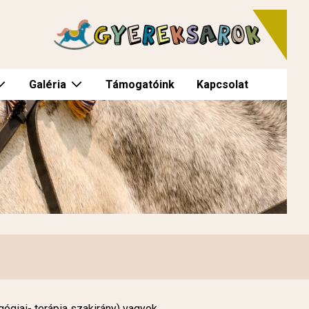
Galéria
Támogatóink
Kapcsolat
giai- terápia szakirány) vagyok.