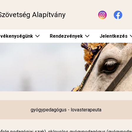
Szövetség Alapítvány
vékenységünk
Rendezvények
Jelentkezés
gyógypedagógus - lovasterapeuta
frén pedagógiai szak), okleveles gyógypedagógus (gyógypedagó