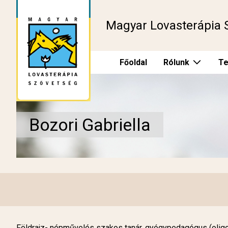
Magyar Lovasterápia 
Főoldal
Rólunk
Te
Bozori Gabriella
Földrajz- népművelés szakos tanár, gyógypedagógus (oligo