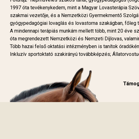
1997 óta tevékenykedem, mint a Magyar Lovasterápia Szöve
szakmai vezetője, és a Nemzetközi Gyermekmentő Szolgála
gyógypedagógiai lovaglás és lovastorna szakágban, főleg t
A mindennapi terápiás munkám mellett több, mint 20 éve s
óta megrendezett Nemzetközi és Nemzeti Díjlovas, valami
Több hazai felső oktatási intézményben is tanítok óradók
Inkluzív sportoktató szakirányú továbbképzés; Állatorvos
Támoga