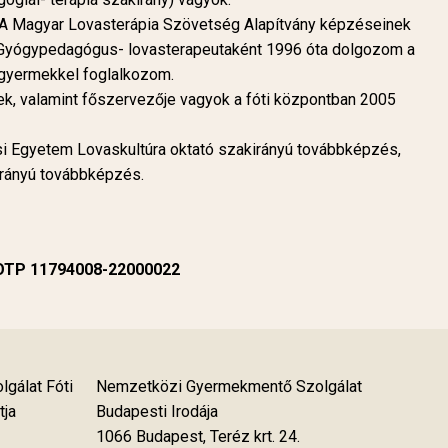
. A Magyar Lovasterápia Szövetség Alapítvány képzéseinek
. Gyógypedagógus- lovasterapeutaként 1996 óta dolgozom a
 gyermekkel foglalkozom.
ek, valamint főszervezője vagyok a fóti központban 2005
si Egyetem Lovaskultúra oktató szakirányú továbbképzés,
irányú továbbképzés.
 OTP 11794008-22000022
gálat Fóti
Nemzetközi Gyermekmentő Szolgálat
tja
Budapesti Irodája
1066 Budapest, Teréz krt. 24.