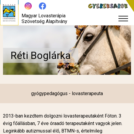
Magyar Lovasterápia
Szövetség Alapítvány
Réti Boglárka
gyógypedagógus - lovasterapeuta
2013-ban kezdtem dolgozni lovasterapeutaként Fóton. 3
évig főállásban, 7 éve óraadó terapeutaként vagyok jelen.
Leginkább autizmussal élő, BTMN-s, értelmileg