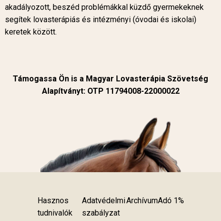
akadályozott, beszéd problémákkal küzdő gyermekeknek
segítek lovasterápiás és intézményi (óvodai és iskolai)
keretek között.
Támogassa Ön is a Magyar Lovasterápia Szövetség
Alapítványt: OTP 11794008-22000022
Hasznos
Adatvédelmi
Archívum
Adó 1%
tudnivalók
szabályzat