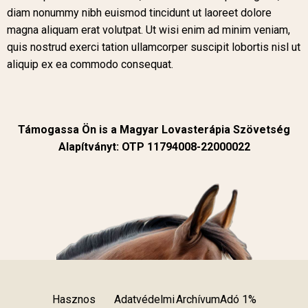
diam nonummy nibh euismod tincidunt ut laoreet dolore
magna aliquam erat volutpat. Ut wisi enim ad minim veniam,
quis nostrud exerci tation ullamcorper suscipit lobortis nisl ut
aliquip ex ea commodo consequat.
Támogassa Ön is a Magyar Lovasterápia Szövetség
Alapítványt: OTP 11794008-22000022
Hasznos
Adatvédelmi
Archívum
Adó 1%