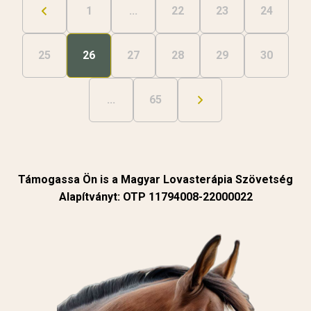
1
...
22
23
24
25
26
27
28
29
30
...
65
Támogassa Ön is a Magyar Lovasterápia Szövetség
Alapítványt: OTP 11794008-22000022