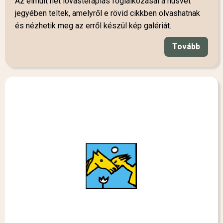
Az elmúlt hét lovasterápiás foglalkozásai a húsvét
jegyében teltek, amelyről e rövid cikkben olvashatnak
és nézhetik meg az erről készül kép galériát.
Tovább