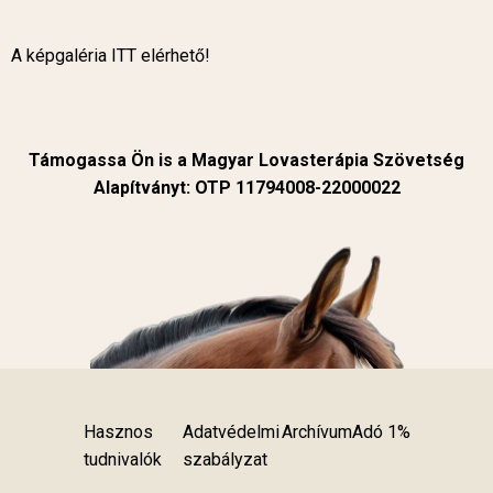
A képgaléria
ITT
elérhető!
Támogassa Ön is a Magyar Lovasterápia Szövetség
Alapítványt: OTP 11794008-22000022
Hasznos
Adatvédelmi
Archívum
Adó 1%
tudnivalók
szabályzat