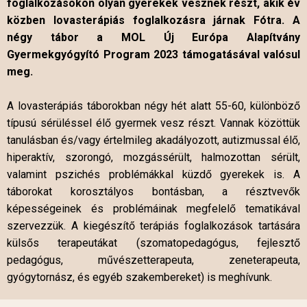
foglalkozásokon olyan gyerekek vesznek részt, akik év
közben lovasterápiás foglalkozásra járnak Fótra. A
négy tábor a MOL Új Európa Alapítvány
Gyermekgyógyító Program 2023 támogatásával valósul
meg.
A lovasterápiás táborokban négy hét alatt 55-60, különböző
típusú sérüléssel élő gyermek vesz részt. Vannak közöttük
tanulásban és/vagy értelmileg akadályozott, autizmussal élő,
hiperaktív, szorongó, mozgássérült, halmozottan sérült,
valamint pszichés problémákkal küzdő gyerekek is. A
táborokat korosztályos bontásban, a résztvevők
képességeinek és problémáinak megfelelő tematikával
szervezzük. A kiegészítő terápiás foglalkozások tartására
külsős terapeutákat (szomatopedagógus, fejlesztő
pedagógus, művészetterapeuta, zeneterapeuta,
gyógytornász, és egyéb szakembereket) is meghívunk.