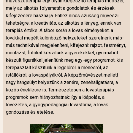
művészetterápia egy olyan kiegészítő terápiás módszer,
mely az alkotás folyamatát a gondolatok és érzések
kifejezésére használja. Ehhez nincs szükség művészi
tehetségre: a kreativitás, az alkotás a lényeg, ennek van
terápiás értéke. A tábor során a lovas élményeket, a
lovakkal megélt különböző helyzeteket szeretnénk más-
más technikával megjeleníteni, kifejezni: rajzot, festményt,
montázst, fotókat készítünk a gyerekekkel, gyurmából
készült figurákkal jelenítünk meg egy-egy programot, kis
terepasztalt készítünk a legelőről, a ménesről, az
istállókról, a lovaspályákról. A képzőművészet mellett
nagy hangsúlyt helyezünk a zenére, zenehallgatásra, a
közös éneklésre is. Természetesen a lovasterápiás
programok sem hiányozhatnak: így a lóápolás, a
lóvezetés, a gyógypedagógiai lovastorna, a lovak
gondozása és etetése.