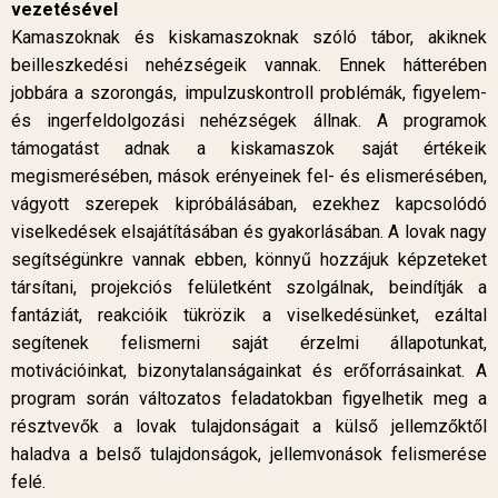
vezetésével
Kamaszoknak és kiskamaszoknak szóló tábor, akiknek
beilleszkedési nehézségeik vannak. Ennek hátterében
jobbára a szorongás, impulzuskontroll problémák, figyelem-
és ingerfeldolgozási nehézségek állnak. A programok
támogatást adnak a kiskamaszok saját értékeik
megismerésében, mások erényeinek fel- és elismerésében,
vágyott szerepek kipróbálásában, ezekhez kapcsolódó
viselkedések elsajátításában és gyakorlásában. A lovak nagy
segítségünkre vannak ebben, könnyű hozzájuk képzeteket
társítani, projekciós felületként szolgálnak, beindítják a
fantáziát, reakcióik tükrözik a viselkedésünket, ezáltal
segítenek felismerni saját érzelmi állapotunkat,
motivációinkat, bizonytalanságainkat és erőforrásainkat. A
program során változatos feladatokban figyelhetik meg a
résztvevők a lovak tulajdonságait a külső jellemzőktől
haladva a belső tulajdonságok, jellemvonások felismerése
felé.