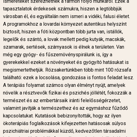
ismereteket szerezhetnek a farmon folyó munkáról. Ezek a
tapasztalatok érdekesek számukra, hiszen a legtöbbjük
városban él, és egyáltalán nem ismeri a vidéki, falusi életet.
A programokhoz a lovardai környezet autentikus helyszínt
biztosít, hiszen a fóti központban több jurta van, istállók,
legelők és szántó, a lovak mellett pedig kutyák, macskák,
szamarak, sertések, szárnyasok is élnek a területen. Van
még egy gyógy- és fűszernövényspirálunk is, így a
gyerekekkel ezeket a növényeket és gyógyító hatásukat is
megismertethetjük. Rózsakertünkben több mint 100 rózsafa
található: ezek a locsolása, gondozása is fontos feladat lesz.
A terápiás folyamat számos olyan élményt nyújt, amelyek
növelik a résztvevők fizikai és pszichés jóllétét, fokozzák a
természet és az embertársaik iránti felelősségérzetet,
valamint javítják a természethez és az egymáshoz fűződő
kapcsolatukat. Kutatások bebizonyították, hogy az ilyen
ökoterápiás foglalkozások kifejezetten hatásosak súlyos
pszichiátriai problémákkal küzdő, kedvezőtlen társadalmi