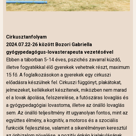
Cirkusztanfolyam
2024.07.22-26 között Bozori Gabriella
gyógypedagógus-lovasterapeuta vezetésével
Ebben a táborban 5-14 éves, pszichés zavarral küzdő,
illetve fogyatékkal élő gyerekek vehetnek részt, maximum
15 fő. A foglalkozásokon a gyerekek egy cirkuszi
előadásra készülnek fel. Cirkuszi függönyt, plakátokat,
jelmezeket, kellékeket készítenek, miközben nem marad
el a lovak ápolása, felszerelése, a futószáras lovaglás és
a gyógypedagógiai lovastorna, illetve az önálló lovaglás
sem. Az önálló teljesítmény itt ugyanolyan fontos, mint az
együttes élmény, a kognitív, a motoros és a szociális
funkciók fejlesztése, valamint a sikerélményen keresztül
az önbizalom növelése, a pozitív énkép kialakulásának