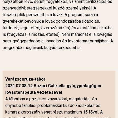
helyzetben lévő, sérült, fogyatékos, valamint civilizációs és
szenvedélybetegségekkel küzdő személyeknél. A
főszereplők persze itt is a lovak. A program során a
gyerekeket bevonjuk a lovak gondozásába (lóápolás,
fürdetés, legeltetés, szerszámozás) és az istállómunkákba
is (trágyázás, almozás, etetés). Nem maradhat el a lovaglás
sem, gyógypedagógiai lovaglás és lovastorna formájában. A
programba meghívunk kutyás terapeutát is.
Varázsceruza-tábor
2024.07.08-12 Bozori Gabriella gyógypedagógus-
lovasterapeuta vezetésével
A táborban a pszichés zavarokkal, magatartás- és
enyhébb tanulási problémákkal küzdő kisiskolás és
kamasz korosztály vehet részt, maximum 15 fővel. A