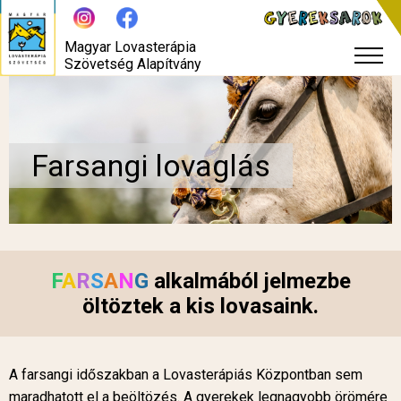
Magyar Lovasterápia
Szövetség Alapítvány
Farsangi lovaglás
F
A
R
S
A
N
G
alkalmából jelmezbe
öltöztek a kis lovasaink.
A farsangi időszakban a Lovasterápiás Központban sem
maradhatott el a beöltözés. A gyerekek legnagyobb örömére