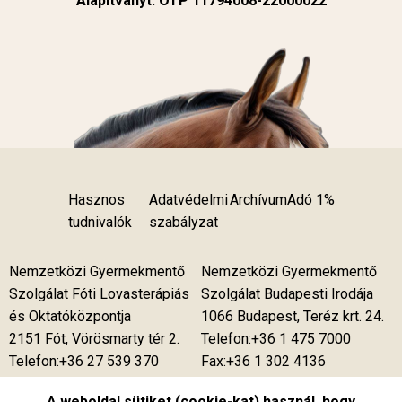
Alapítványt: OTP 11794008-22000022
Hasznos
Adatvédelmi
Archívum
Adó 1%
tudnivalók
szabályzat
Nemzetközi Gyermekmentő
Nemzetközi Gyermekmentő
Szolgálat Fóti Lovasterápiás
Szolgálat Budapesti Irodája
és Oktatóközpontja
1066 Budapest, Teréz krt. 24.
2151 Fót, Vörösmarty tér 2.
Telefon:+36 1 475 7000
Telefon:+36 27 539 370
Fax:+36 1 302 4136
Telefon:+36 27 539 375
A weboldal sütiket (cookie-kat) használ, hogy